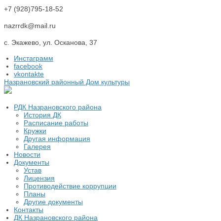
+7 (928)795-18-52
nazrrdk@mail.ru
с. Экажево, ул. Осканова, 37
Инстаграмм
facebook
vkontakte
Назрановский районный Дом культуры
РДК Назрановского района
История ДК
Расписание работы
Кружки
Другая информация
Галерея
Новости
Документы
Устав
Лицензия
Противодействие коррупции
Планы
Другие документы
Контакты
ДК Назрановского района